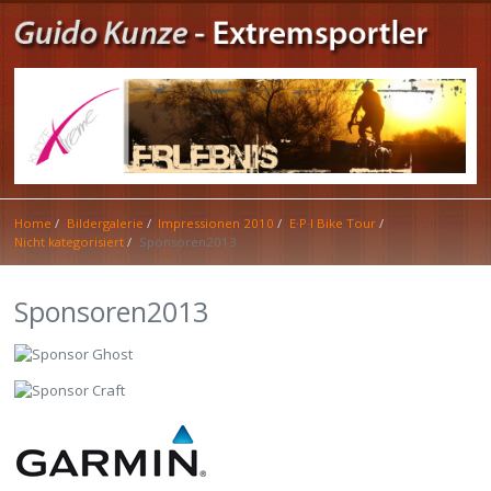
Home
Bildergalerie
Impressionen 2010
E·P·I Bike Tour
Nicht kategorisiert
Sponsoren2013
Sponsoren2013