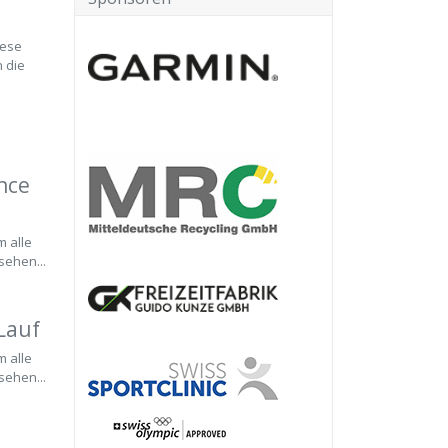
iese
n die
nce
m alle
sehen...
Lauf
m alle
sehen...