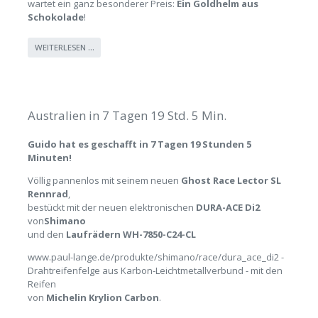
wartet ein ganz besonderer Preis:
Ein Goldhelm aus
Schokolade
!
WEITERLESEN …
Australien in 7 Tagen 19 Std. 5 Min.
Guido hat es geschafft in 7 Tagen 19 Stunden 5
Minuten!
Völlig pannenlos mit seinem neuen
Ghost Race Lector SL
Rennrad
,
bestückt mit der neuen elektronischen
DURA-ACE Di2
von
Shimano
und den
Laufrädern WH-7850-C24-CL
www.paul-lange.de/produkte/shimano/race/dura_ace_di2
-
Drahtreifenfelge aus Karbon-Leichtmetallverbund - mit den
Reifen
von
Michelin Krylion Carbon
.