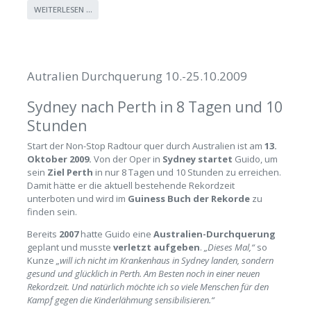
WEITERLESEN …
Autralien Durchquerung 10.-25.10.2009
Sydney nach Perth in 8 Tagen und 10
Stunden
Start der Non-Stop Radtour quer durch Australien ist am
13.
Oktober 2009.
Von der Oper in
Sydney startet
Guido, um
sein
Ziel Perth
in nur 8 Tagen und 10 Stunden zu erreichen.
Damit hätte er die aktuell bestehende Rekordzeit
unterboten und wird im
Guiness Buch der Rekorde
zu
finden sein.
Bereits
2007
hatte Guido eine
Australien-Durchquerung
geplant und musste
verletzt aufgeben
.
„Dieses Mal,“
so
Kunze
„will ich nicht im Krankenhaus in Sydney landen, sondern
gesund und glücklich in Perth. Am Besten noch in einer neuen
Rekordzeit. Und natürlich möchte ich so viele Menschen für den
Kampf gegen die Kinderlähmung sensibilisieren.“