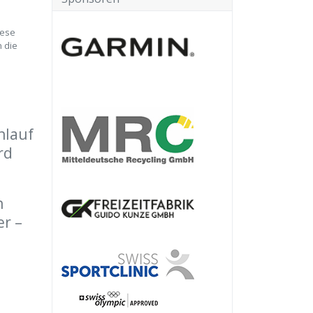
iese
n die
nlauf
rd
n
r –