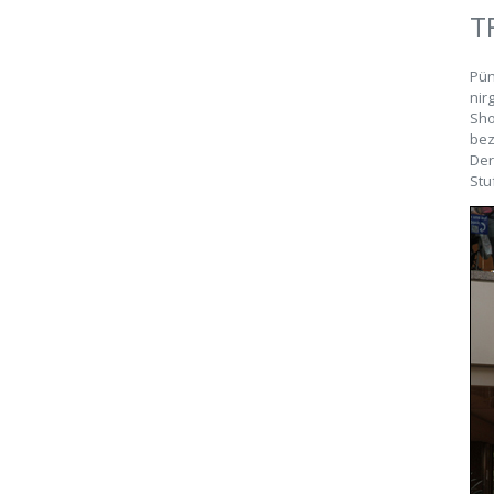
T
Pün
nir
Sho
bez
Der
Stu