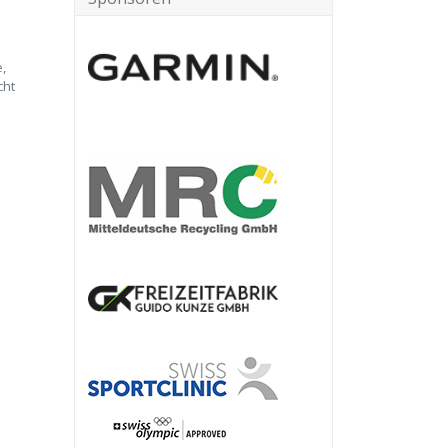
,
cht