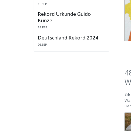
12.SEP.
Rekord Urkunde Guido
Kunze
25.FEB.
Deutschland Rekord 2024
26.SEP.
4
W
Obe
Was
Her