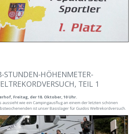
8-STUNDEN-HÖHENMETER-
ELTREKORDVERSUCH, TEIL 1
rhof, Freitag, der 18. Oktober, 10 Uhr.
 aussieht wie ein Campingausflug an einem der letzten schönen
bstwochenenden ist unser Basislager für Guidos Weltrekordversuch.