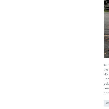
48 
9% 
Höh
und
gel
Fer
ohn
W