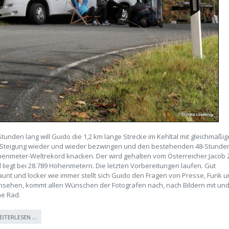
Stunden lang will Guido die 1,2 km lange Strecke im Kehltal mit gleichmäßi
Steigung wieder und wieder bezwingen und den bestehenden 48-Stunde
enmeter-Weltrekord knacken. Der wird gehalten vom Österreicher Jacob 
 liegt bei 28.789 Höhenmetern. Die letzten Vorbereitungen laufen. Gut
aunt und locker wie immer stellt sich Guido den Fragen von Presse, Funk 
nsehen, kommt allen Wünschen der Fotografen nach, nach Bildern mit un
e Rad.
EITERLESEN …