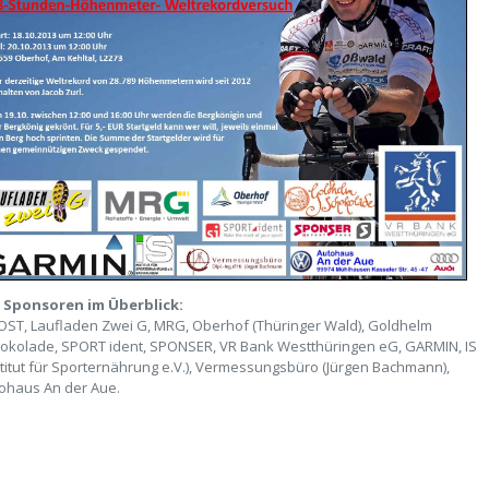
 Sponsoren im Überblick:
OST,
Laufladen Zwei G
,
MRG
, Oberhof (Thüringer Wald),
Goldhelm
okolade
,
SPORT ident
,
SPONSER
,
VR Bank Westthüringen eG
,
GARMIN
,
IS
stitut für Sporternährung e.V.)
,
Vermessungsbüro (Jürgen Bachmann)
,
ohaus An der Aue
.