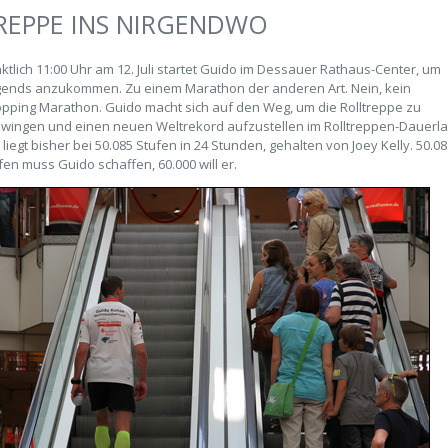
REPPE INS NIRGENDWO
ktlich 11:00 Uhr am 12. Juli startet Guido im Dessauer Rathaus-Center, um
gends anzukommen. Zu einem Marathon der anderen Art. Nein, kein
pping Marathon. Guido macht sich auf den Weg, um die Rolltreppe zu
wingen und einen neuen Weltrekord aufzustellen im Rolltreppen-Dauerla
 liegt bisher bei 50.085 Stufen in 24 Stunden, gehalten von Joey Kelly. 50.0
fen muss Guido schaffen, 60.000 will er.