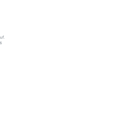
uf.
86