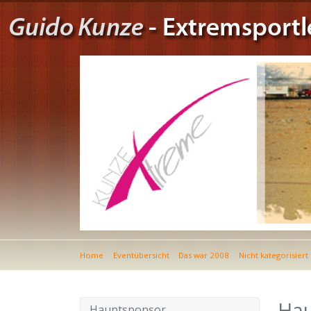
Home
Eventübersicht
Das war 2008
Nicht kategorisiert
Hau
Hauptsponsor